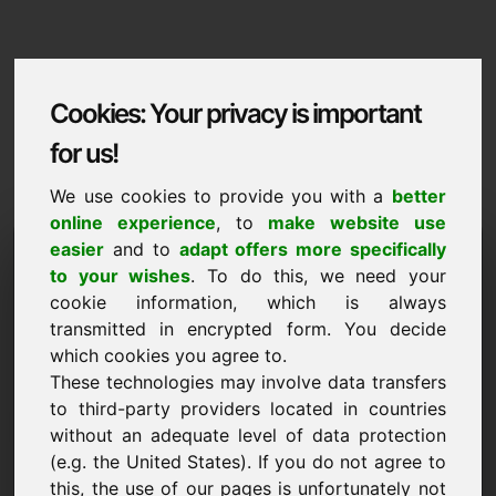
Cookies: Your privacy is important
for us!
We use cookies to provide you with a
better
online experience
, to
make website use
Domaininformation
easier
and to
adapt offers more specifically
to your wishes
. To do this, we need your
Domaininformation | Română
cookie information, which is always
transmitted in encrypted form. You decide
Pret special: 4.000,00 Euro (fara TVA)
which cookies you agree to.
NOU
These technologies may involve data transfers
O selecție de domenii suplimentare pe Find-Your-
to third-party providers located in countries
Domain.eu
without an adequate level of data protection
descoperiți acum ->
(e.g. the United States). If you do not agree to
this, the use of our pages is unfortunately not