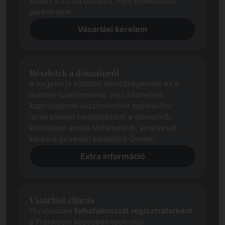
kínálni a 22.eu domaint, mint értékesítési
partnereink.
Vásárlási kérelem
Részletek a domainről
A nagyon jó kutatási lehetőségeknek és a
domain-tulajdonossal való közvetlen
kapcsolatnak köszönhetően széleskörű
ismeretekkel rendelkezünk a domainről,
különösen annak történetéről, amelyeket
kérésre szívesen elküldünk Önnek.
Extra információ
Vásárlási eljárás
Hivatalosan
felhatalmazott regisztrátorként
a Frankcom közvetlen technikai