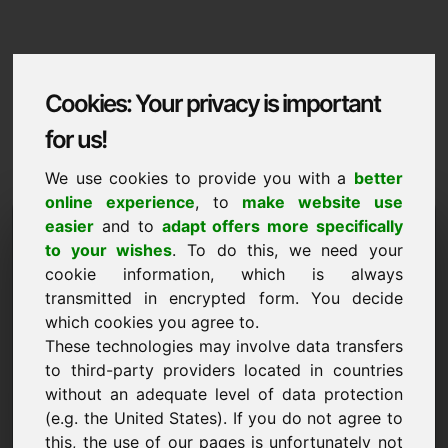
Cookies: Your privacy is important
for us!
We use cookies to provide you with a
better
online experience
, to
make website use
Domaininformation
easier
and to
adapt offers more specifically
to your wishes
. To do this, we need your
Domaininformation | Magyar
cookie information, which is always
transmitted in encrypted form. You decide
Kedvezmenyes ar: 4.000,00 Euro (AFA
nelkul)
which cookies you agree to.
These technologies may involve data transfers
ÚJ
to third-party providers located in countries
Válogatott további domainek a Find-Your-Domain.eu
without an adequate level of data protection
oldalon
felfedezés most ->
(e.g. the United States). If you do not agree to
this, the use of our pages is unfortunately not