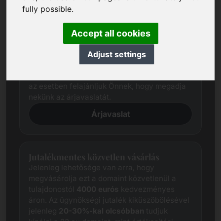
fully possible.
Árjavaslat
Kiterjedt kutatással mindig megpróbáljuk
Accept all cookies
meghatározni az egyes domainek
tisztességes piaci árát.
Adjust settings
Ettől függetlenül az érdekelt felek árelvárásai
gyakran eltérnek az eladó elvárásaitól. Ebben
az esetben felajánljuk Önnek, hogy megadja
nekünk az árjavaslatát.
Árjavaslat
Jutalékmentes közvetlen vásárlás
Jelenleg lehetősége van arra, hogy
megvásárolja ezt a domaint közvetlenül a
tulajdonostól
4000 eurós
kedvezményes
áron. Az ügynökségi jutalék kiküszöbölésével
jelenleg
20-30%-kal olcsóbban
tudjuk